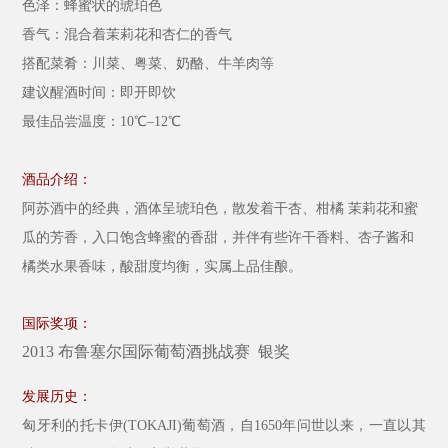
色泽：蜂蜜状的琥珀色
香气：混合着茉莉花和杏仁的香气
搭配菜肴：川菜、粤菜、奶酪、牛羊肉等
建议醒酒时间：即开即饮
最佳品尝温度：
10℃–12℃
酒品介绍：
阿苏酒中的经典，酒体呈琥珀色，散发着干杏、柑橘
茉莉花和蜜
瓜的芳香，入口饱含蜂蜜的香甜，并伴有些许干香料、杏子酱和
橘类水果香味，酸甜度均衡，实属上品佳酿。
国际奖项：
2013 布鲁塞尔国际
葡萄酒挑战赛 银奖
发展历史：
匈牙利的托卡伊
(TOKAJI)葡萄酒，自1650年问世以来，一直以其