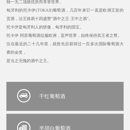
独一无二顶级优质而享誉世界。
匈牙利的托卡伊
(TOKAJI)葡萄酒，几百年来它一直是欧洲王室的
贡酒，法王路易十四盛赞“酒中之王·王中之酒”。
托卡伊是匈牙利人的骄傲，匈牙利的国宝。
托卡伊
·阿苏葡萄酒征服欧洲，蜚声世界，始终保持其王者之尊。
仅在最近的二十几年里，就曾先后获得过一百多次国际葡萄酒大
赛的金奖，
是当之无愧的酒中之王。
干红葡萄酒
半甜白葡萄酒