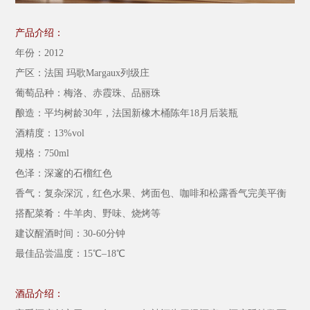
产品介绍：
年份：
2012
产区：法国
玛歌
Margaux
列级庄
葡萄品种：
梅洛、赤霞珠、品丽珠
酿造：
平均树龄
30年，法国新橡木桶陈年18月后装瓶
酒精度：
13%vol
规格：
750ml
色泽：
深邃的石榴红色
香气：复杂深沉，红色水果、烤面包、咖啡和松露香气完美平衡
搭配菜肴：牛羊肉、野味、烧烤等
建议醒酒时间：
30-60
分钟
最佳品尝温度：
1
5
℃–1
8
℃
酒品介绍：