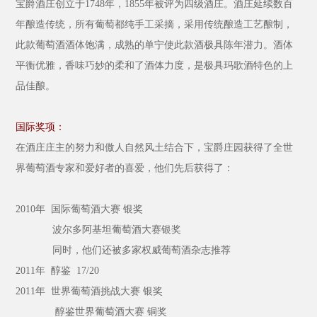
宝爵酒庄创立于
1748年，1855年被评为四级酒庄。酒庄延续数百
年酿造传统，所有葡萄都纯手工采摘，采用传统酿造工艺酿制，
此款葡萄酒
酒体饱满，成熟的单宁使此款酒极具陈年潜力。酒体
平衡优雅，香味巧妙的柔和了
酒体
力度，是极具玛歌酒特色的上
品佳酿。
国际奖项：
在酒庄庄主的努力和傲人自然风土结合下，宝爵庄园获得了
全世
界葡萄酒专家和爱好者的喜爱，他们先后获得了：
2010年 国际葡萄酒大赛 银奖
波尔多阿基坦葡萄酒
大赛银奖
同时，他们还被多家权
威葡萄酒杂志推荐
2011年
醇鉴
17/20
2011年 世界葡萄酒挑战大赛 银奖
醇鉴世界葡萄酒大赛
铜奖